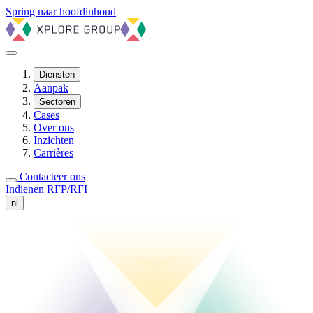
Spring naar hoofdinhoud
Diensten
Aanpak
Sectoren
Cases
Over ons
Inzichten
Carrières
Contacteer ons
Indienen RFP/RFI
nl