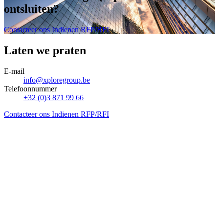
ontsluiten
?
Contacteer ons
Indienen RFP/RFI
Laten we praten
E-mail
info@xploregroup.be
Telefoonnummer
+32 (0)3 871 99 66
Contacteer ons
Indienen RFP/RFI