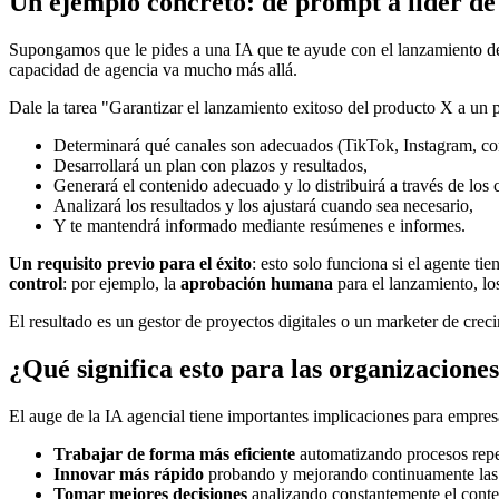
Un ejemplo concreto: de prompt a líder de
Supongamos que le pides a una IA que te ayude con el lanzamiento de
capacidad de agencia va mucho más allá.
Dale la tarea "Garantizar el lanzamiento exitoso del producto X a un p
Determinará qué canales son adecuados (TikTok, Instagram, corre
Desarrollará un plan con plazos y resultados,
Generará el contenido adecuado y lo distribuirá a través de los 
Analizará los resultados y los ajustará cuando sea necesario,
Y te mantendrá informado mediante resúmenes e informes.
Un requisito previo para el éxito
: esto solo funciona si el agente tie
control
: por ejemplo, la
aprobación humana
para el lanzamiento, los
El resultado es un gestor de proyectos digitales o un marketer de crec
¿Qué significa esto para las organizacione
El auge de la IA agencial tiene importantes implicaciones para empres
Trabajar de forma más eficiente
automatizando procesos repe
Innovar más rápido
probando y mejorando continuamente las a
Tomar mejores decisiones
analizando constantemente el contex