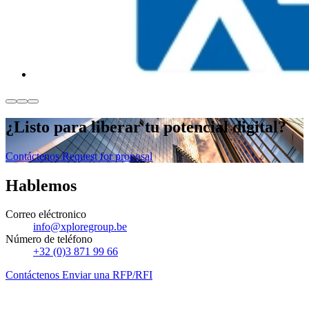
¿Listo
para liberar
tu potencial digital?
Contáctenos
Request for proposal
Hablemos
Correo eléctronico
info@xploregroup.be
Número de teléfono
+32 (0)3 871 99 66
Contáctenos
Enviar una RFP/RFI