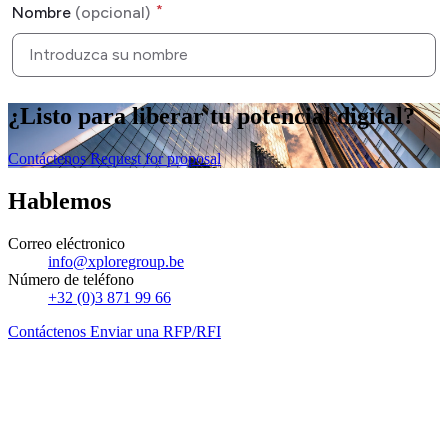
¿Listo
para liberar
tu potencial digital?
Contáctenos
Request for proposal
Hablemos
Correo eléctronico
info@xploregroup.be
Número de teléfono
+32 (0)3 871 99 66
Contáctenos
Enviar una RFP/RFI