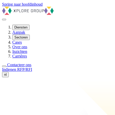
Spring naar hoofdinhoud
Diensten
Aanpak
Sectoren
Cases
Over ons
Inzichten
Carrières
Contacteer ons
Indienen RFP/RFI
nl