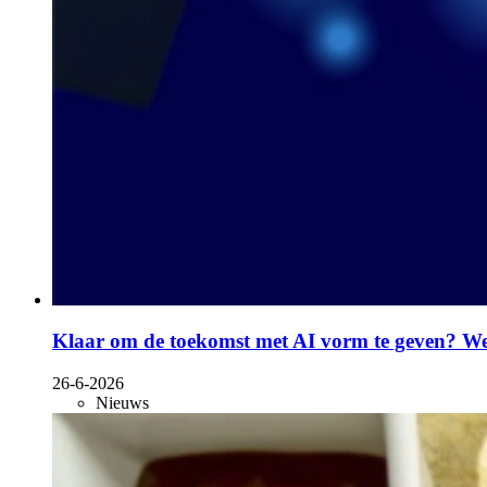
Klaar om de toekomst met AI vorm te geven? 
26-6-2026
Nieuws