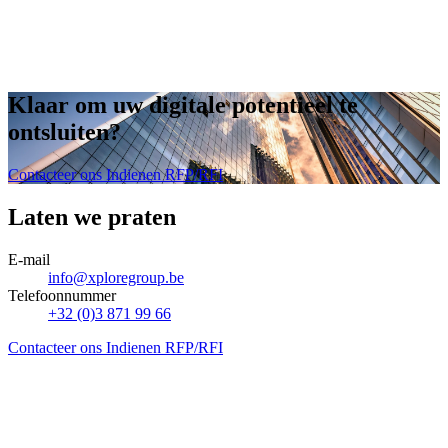
Onze Xplorers helpen je graag verder!
Contacteer ons
Klaar om uw digitale potentieel te
ontsluiten
?
Contacteer ons
Indienen RFP/RFI
Laten we praten
E-mail
info@xploregroup.be
Telefoonnummer
+32 (0)3 871 99 66
Contacteer ons
Indienen RFP/RFI