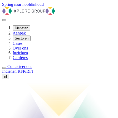
Spring naar hoofdinhoud
Diensten
Aanpak
Sectoren
Cases
Over ons
Inzichten
Carrières
Contacteer ons
Indienen RFP/RFI
nl