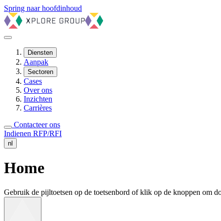
Spring naar hoofdinhoud
Diensten
Aanpak
Sectoren
Cases
Over ons
Inzichten
Carrières
Contacteer ons
Indienen RFP/RFI
nl
Home
Gebruik de pijltoetsen op de toetsenbord of klik op de knoppen om doo