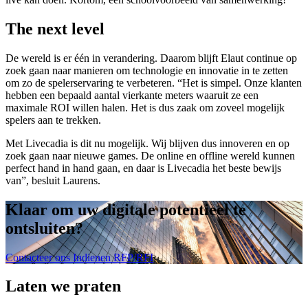
The next level
De wereld is er één in verandering. Daarom blijft Elaut continue op
zoek gaan naar manieren om technologie en innovatie in te zetten
om zo de spelerservaring te verbeteren. “Het is simpel. Onze klanten
hebben een bepaald aantal vierkante meters waaruit ze een
maximale ROI willen halen. Het is dus zaak om zoveel mogelijk
spelers aan te trekken.
Met Livecadia is dit nu mogelijk. Wij blijven dus innoveren en op
zoek gaan naar nieuwe games. De online en offline wereld kunnen
perfect hand in hand gaan, en daar is Livecadia het beste bewijs
van”, besluit Laurens.
Klaar om uw digitale potentieel te
ontsluiten
?
Contacteer ons
Indienen RFP/RFI
Laten we praten