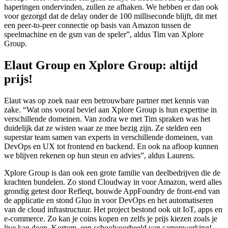
haperingen ondervinden, zullen ze afhaken. We hebben er dan ook
voor gezorgd dat de delay onder de 100 milliseconde blijft, dit met
een peer-to-peer connectie op basis van Amazon tussen de
speelmachine en de gsm van de speler”, aldus Tim van Xplore
Group.
Elaut Group en Xplore Group: altijd
prijs!
Elaut was op zoek naar een betrouwbare partner met kennis van
zake. “Wat ons vooral beviel aan Xplore Group is hun expertise in
verschillende domeinen. Van zodra we met Tim spraken was het
duidelijk dat ze wisten waar ze mee bezig zijn. Ze stelden een
superstar team samen van experts in verschillende domeinen, van
DevOps en UX tot frontend en backend. En ook na afloop kunnen
we blijven rekenen op hun steun en advies”, aldus Laurens.
Xplore Group is dan ook een grote familie van deelbedrijven die de
krachten bundelen. Zo stond Cloudway in voor Amazon, werd alles
grondig getest door Refleqt, bouwde AppFoundry de front-end van
de applicatie en stond Gluo in voor DevOps en het automatiseren
van de cloud infrastructuur. Het project bestond ook uit IoT, apps en
e-commerce. Zo kan je coins kopen en zelfs je prijs kiezen zoals je
live kan doen. Kortom, een schoolvoorbeeld van samenwerking!