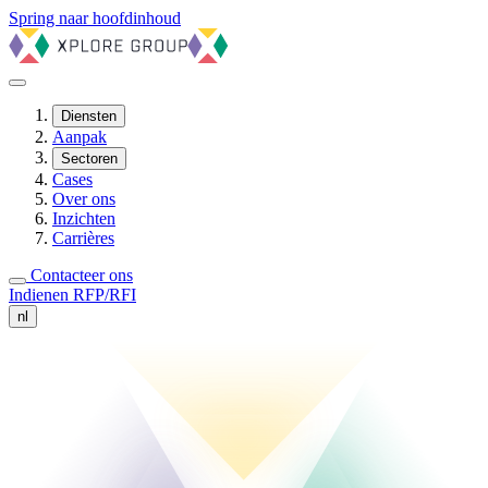
Spring naar hoofdinhoud
Diensten
Aanpak
Sectoren
Cases
Over ons
Inzichten
Carrières
Contacteer ons
Indienen RFP/RFI
nl