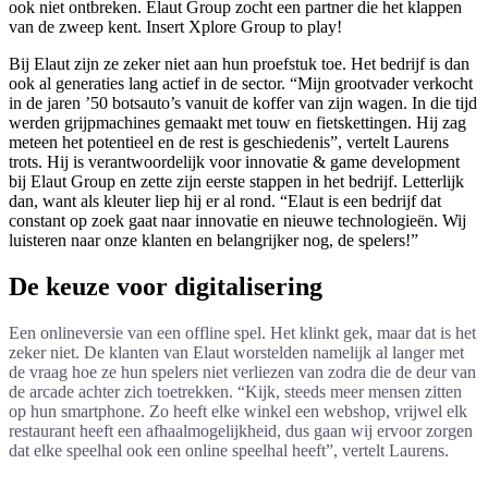
ook niet ontbreken. Elaut Group zocht een partner die het klappen
van de zweep kent. Insert Xplore Group to play!
Bij Elaut zijn ze zeker niet aan hun proefstuk toe. Het bedrijf is dan
ook al generaties lang actief in de sector. “Mijn grootvader verkocht
in de jaren ’50 botsauto’s vanuit de koffer van zijn wagen. In die tijd
werden grijpmachines gemaakt met touw en fietskettingen. Hij zag
meteen het potentieel en de rest is geschiedenis”, vertelt Laurens
trots. Hij is verantwoordelijk voor innovatie & game development
bij Elaut Group en zette zijn eerste stappen in het bedrijf. Letterlijk
dan, want als kleuter liep hij er al rond. “Elaut is een bedrijf dat
constant op zoek gaat naar innovatie en nieuwe technologieën. Wij
luisteren naar onze klanten en belangrijker nog, de spelers!”
De keuze voor digitalisering
Een onlineversie van een offline spel. Het klinkt gek, maar dat is het
zeker niet. De klanten van Elaut worstelden namelijk al langer met
de vraag hoe ze hun spelers niet verliezen van zodra die de deur van
de arcade achter zich toetrekken. “Kijk, steeds meer mensen zitten
op hun smartphone. Zo heeft elke winkel een webshop, vrijwel elk
restaurant heeft een afhaalmogelijkheid, dus gaan wij ervoor zorgen
dat elke speelhal ook een online speelhal heeft”, vertelt Laurens.