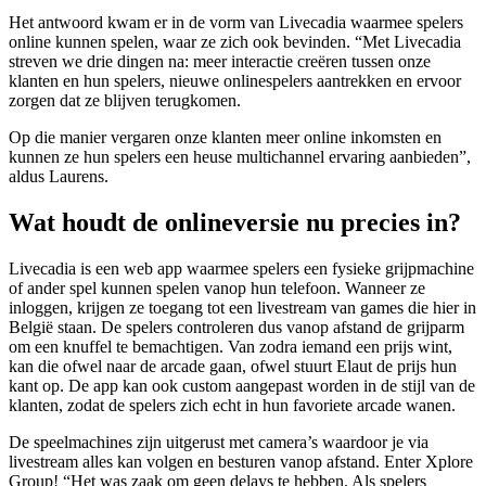
Het antwoord kwam er in de vorm van Livecadia waarmee spelers
online kunnen spelen, waar ze zich ook bevinden. “Met Livecadia
streven we drie dingen na: meer interactie creëren tussen onze
klanten en hun spelers, nieuwe onlinespelers aantrekken en ervoor
zorgen dat ze blijven terugkomen.
Op die manier vergaren onze klanten meer online inkomsten en
kunnen ze hun spelers een heuse multichannel ervaring aanbieden”,
aldus Laurens.
Wat houdt de onlineversie nu precies in?
Livecadia is een web app waarmee spelers een fysieke grijpmachine
of ander spel kunnen spelen vanop hun telefoon. Wanneer ze
inloggen, krijgen ze toegang tot een livestream van games die hier in
België staan. De spelers controleren dus vanop afstand de grijparm
om een knuffel te bemachtigen. Van zodra iemand een prijs wint,
kan die ofwel naar de arcade gaan, ofwel stuurt Elaut de prijs hun
kant op. De app kan ook custom aangepast worden in de stijl van de
klanten, zodat de spelers zich echt in hun favoriete arcade wanen.
De speelmachines zijn uitgerust met camera’s waardoor je via
livestream alles kan volgen en besturen vanop afstand. Enter Xplore
Group! “Het was zaak om geen delays te hebben. Als spelers