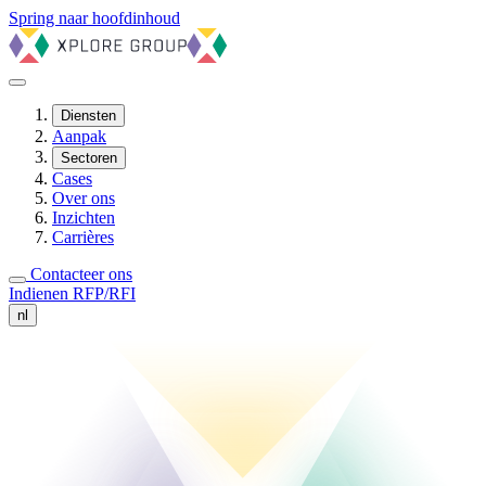
Spring naar hoofdinhoud
Diensten
Aanpak
Sectoren
Cases
Over ons
Inzichten
Carrières
Contacteer ons
Indienen RFP/RFI
nl