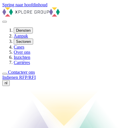
Spring naar hoofdinhoud
Diensten
Aanpak
Sectoren
Cases
Over ons
Inzichten
Carrières
Contacteer ons
Indienen RFP/RFI
nl