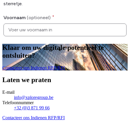
Klaar om uw digitale potentieel te
ontsluiten
?
Contacteer ons
Indienen RFP/RFI
Laten we praten
E-mail
info@xploregroup.be
Telefoonnummer
+32 (0)3 871 99 66
Contacteer ons
Indienen RFP/RFI