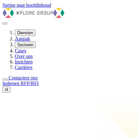
Spring naar hoofdinhoud
Diensten
Aanpak
Sectoren
Cases
Over ons
Inzichten
Carrières
Contacteer ons
Indienen RFP/RFI
nl