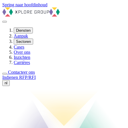
Spring naar hoofdinhoud
Diensten
Aanpak
Sectoren
Cases
Over ons
Inzichten
Carrières
Contacteer ons
Indienen RFP/RFI
nl