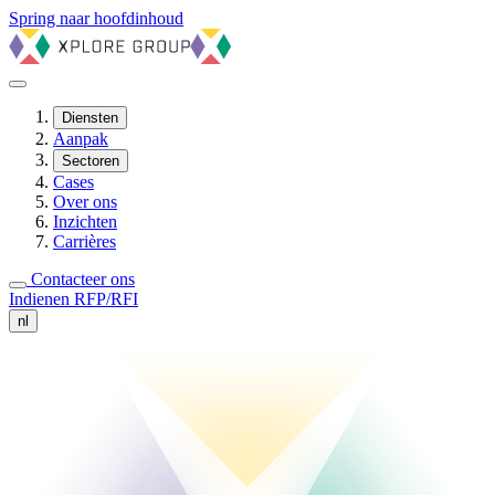
Spring naar hoofdinhoud
Diensten
Aanpak
Sectoren
Cases
Over ons
Inzichten
Carrières
Contacteer ons
Indienen RFP/RFI
nl