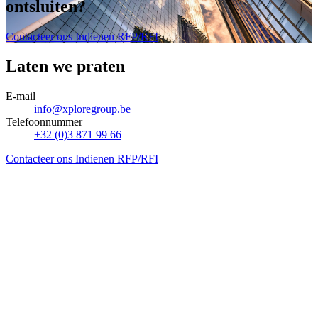
ontsluiten
?
Contacteer ons
Indienen RFP/RFI
Laten we praten
E-mail
info@xploregroup.be
Telefoonnummer
+32 (0)3 871 99 66
Contacteer ons
Indienen RFP/RFI