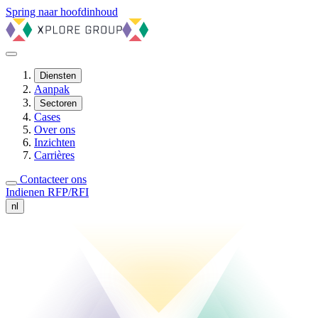
Spring naar hoofdinhoud
Diensten
Aanpak
Sectoren
Cases
Over ons
Inzichten
Carrières
Contacteer ons
Indienen RFP/RFI
nl