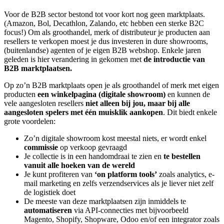
Voor de B2B sector bestond tot voor kort nog geen marktplaats.
(Amazon, Bol, Decathlon, Zalando, etc hebben een sterke B2C
focus!) Om als groothandel, merk of distributeur je producten aan
resellers te verkopen moest je dus investeren in dure showrooms,
(buitenlandse) agenten of je eigen B2B webshop. Enkele jaren
geleden is hier verandering in gekomen met
de introductie van
B2B marktplaatsen.
Op zo’n B2B marktplaats open je als groothandel of merk met eigen
producten
een winkelpagina (digitale showroom)
en kunnen de
vele aangesloten resellers
niet alleen bij jou, maar bij alle
aangesloten spelers met één muisklik aankopen
. Dit biedt enkele
grote voordelen:
Zo’n digitale showroom kost meestal niets, er wordt enkel
commissie
op verkoop gevraagd
Je collectie is in een handomdraai te zien en
te bestellen
vanuit alle hoeken van de wereld
Je kunt profiteren van
‘on platform tools’
zoals analytics, e-
mail marketing en zelfs verzendservices als je liever niet zelf
de logistiek doet
De meeste van deze marktplaatsen zijn inmiddels te
automatiseren
via API-connecties met bijvoorbeeld
Magento, Shopify, Shopware, Odoo en/of een integrator zoals