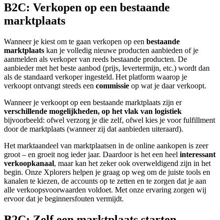
B2C: Verkopen op een bestaande
marktplaats
Wanneer je kiest om te gaan verkopen op een
bestaande
marktplaats
kan je volledig nieuwe producten aanbieden of je
aanmelden als verkoper van reeds bestaande producten. De
aanbieder met het beste aanbod (prijs, levertermijn, etc.) wordt dan
als de standaard verkoper ingesteld. Het platform waarop je
verkoopt ontvangt steeds een
commissie
op wat je daar verkoopt.
Wanneer je verkoopt op een bestaande marktplaats zijn er
verschillende mogelijkheden, op het vlak van logistiek
bijvoorbeeld: ofwel verzorg je die zelf, ofwel kies je voor fulfillment
door de marktplaats (wanneer zij dat aanbieden uiteraard).
Het marktaandeel van marktplaatsen in de online aankopen is zeer
groot – en groeit nog ieder jaar. Daardoor is het een heel
interessant
verkoopkanaal
, maar kan het zeker ook overweldigend zijn in het
begin. Onze Xplorers helpen je graag op weg om de juiste tools en
kanalen te kiezen, de accounts op te zetten en te zorgen dat je aan
alle verkoopsvoorwaarden voldoet. Met onze ervaring zorgen wij
ervoor dat je beginnersfouten vermijdt.
B2C: Zelf een marktplaats starten