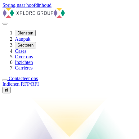
Spring naar hoofdinhoud
Diensten
Aanpak
Sectoren
Cases
Over ons
Inzichten
Carrières
Contacteer ons
Indienen RFP/RFI
nl