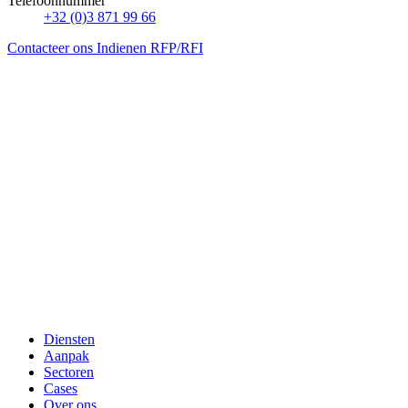
Telefoonnummer
+32 (0)3 871 99 66
Contacteer ons
Indienen RFP/RFI
Diensten
Aanpak
Sectoren
Cases
Over ons