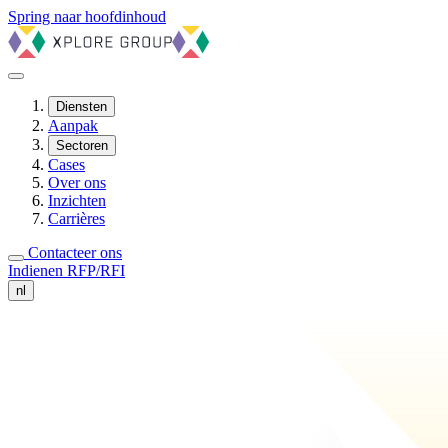
Spring naar hoofdinhoud
Diensten
Aanpak
Sectoren
Cases
Over ons
Inzichten
Carrières
Contacteer ons
Indienen RFP/RFI
nl