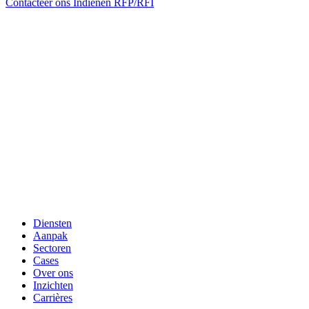
Contacteer ons
Indienen RFP/RFI
Diensten
Aanpak
Sectoren
Cases
Over ons
Inzichten
Carrières