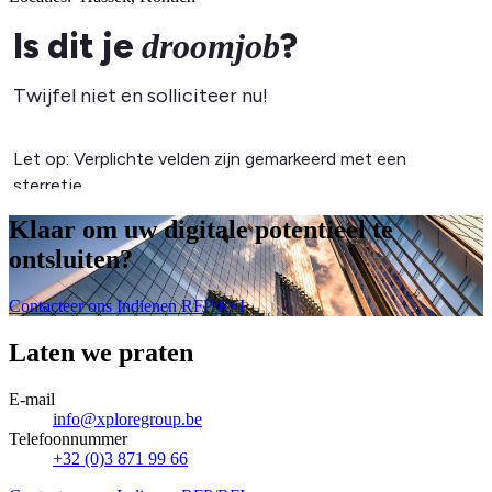
Klaar om uw digitale potentieel te
ontsluiten
?
Contacteer ons
Indienen RFP/RFI
Laten we praten
E-mail
info@xploregroup.be
Telefoonnummer
+32 (0)3 871 99 66