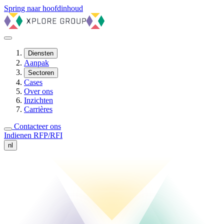
Spring naar hoofdinhoud
Diensten
Aanpak
Sectoren
Cases
Over ons
Inzichten
Carrières
Contacteer ons
Indienen RFP/RFI
nl