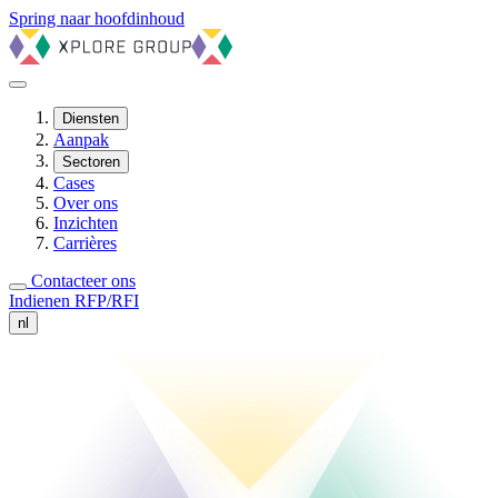
Spring naar hoofdinhoud
Diensten
Aanpak
Sectoren
Cases
Over ons
Inzichten
Carrières
Contacteer ons
Indienen RFP/RFI
nl