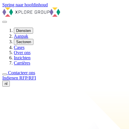
Spring naar hoofdinhoud
Diensten
Aanpak
Sectoren
Cases
Over ons
Inzichten
Carrières
Contacteer ons
Indienen RFP/RFI
nl