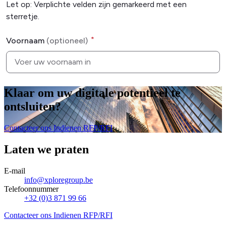
Klaar om uw digitale potentieel te
ontsluiten
?
Contacteer ons
Indienen RFP/RFI
Laten we praten
E-mail
info@xploregroup.be
Telefoonnummer
+32 (0)3 871 99 66
Contacteer ons
Indienen RFP/RFI