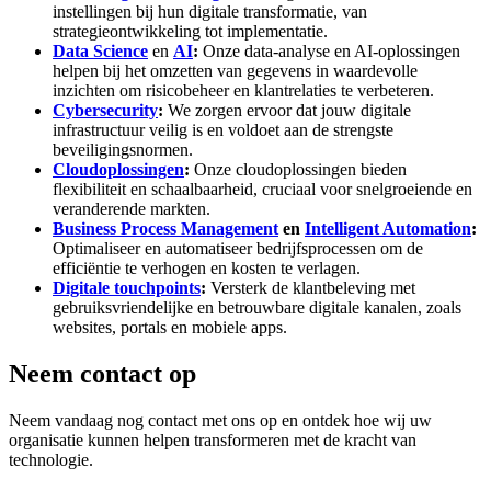
instellingen bij hun digitale transformatie, van
strategieontwikkeling tot implementatie.
Data Science
en
AI
:
Onze data-analyse en AI-oplossingen
helpen bij het omzetten van gegevens in waardevolle
inzichten om risicobeheer en klantrelaties te verbeteren.
Cybersecurity
:
We zorgen ervoor dat jouw digitale
infrastructuur veilig is en voldoet aan de strengste
beveiligingsnormen.
Cloudoplossingen
:
Onze cloudoplossingen bieden
flexibiliteit en schaalbaarheid, cruciaal voor snelgroeiende en
veranderende markten.
Business Process Management
en
Intelligent Automation
:
Optimaliseer en automatiseer bedrijfsprocessen om de
efficiëntie te verhogen en kosten te verlagen.
Digitale touchpoints
:
Versterk de klantbeleving met
gebruiksvriendelijke en betrouwbare digitale kanalen, zoals
websites, portals en mobiele apps.
Neem contact op
Neem vandaag nog contact met ons op en ontdek hoe wij uw
organisatie kunnen helpen transformeren met de kracht van
technologie.