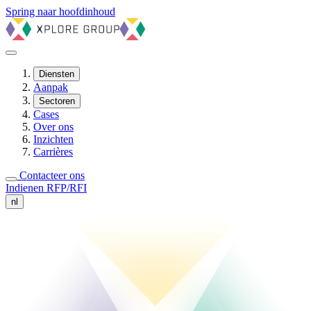
Spring naar hoofdinhoud
Diensten
Aanpak
Sectoren
Cases
Over ons
Inzichten
Carrières
Contacteer ons
Indienen RFP/RFI
nl