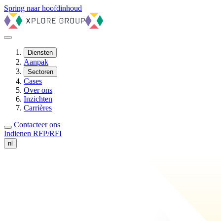
Spring naar hoofdinhoud
Diensten
Aanpak
Sectoren
Cases
Over ons
Inzichten
Carrières
Contacteer ons
Indienen RFP/RFI
nl