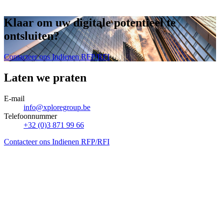
Klaar om uw digitale potentieel te
ontsluiten
?
Contacteer ons
Indienen RFP/RFI
Laten we praten
E-mail
info@xploregroup.be
Telefoonnummer
+32 (0)3 871 99 66
Contacteer ons
Indienen RFP/RFI