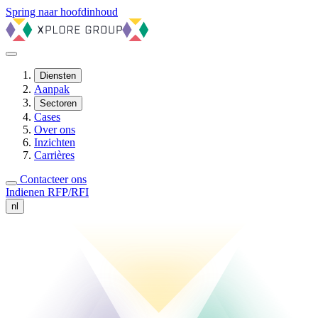
Spring naar hoofdinhoud
Diensten
Aanpak
Sectoren
Cases
Over ons
Inzichten
Carrières
Contacteer ons
Indienen RFP/RFI
nl