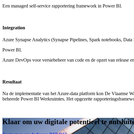
Een managed self-service rapportering framework in Power BI.
Integration
Azure Synapse Analytics (Synapse Pipelines, Spark notebooks, Data 
Power BI.
Azure DevOps voor versiebeheer van code en de opzet van release en
Resultaat
Na de implementatie van het Azure-data platform kon De Vlaamse Wate
beheerde Power BI Werkruimtes. Het opgezette rapporteringsframewor
Klaar om uw digitale potentieel te
ontsluit