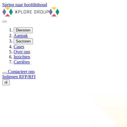
Spring naar hoofdinhoud
Diensten
Aanpak
Sectoren
Cases
Over ons
Inzichten
Carrières
Contacteer ons
Indienen RFP/RFI
nl