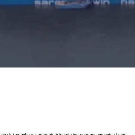
 en sluizenbeheer, vergunningstoewijzing voor evenementen langs