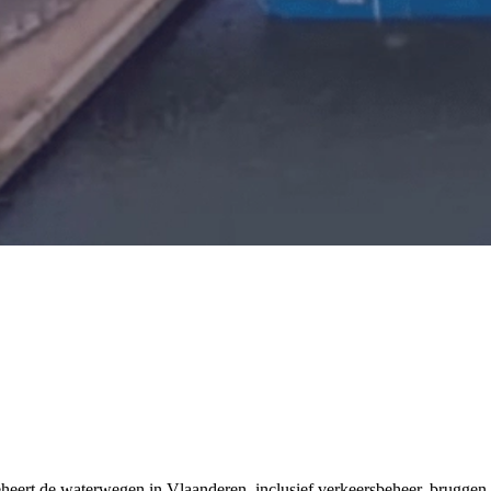
ert de waterwegen in Vlaanderen, inclusief verkeersbeheer, bruggen-