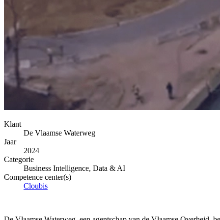
Klant
De Vlaamse Waterweg
Jaar
2024
Categorie
Business Intelligence, Data & AI
Competence center(s)
Cloubis
De Vlaamse Waterweg, een agentschap van de Vlaamse Overheid, behe