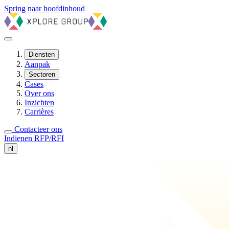
Spring naar hoofdinhoud
Diensten
Aanpak
Sectoren
Cases
Over ons
Inzichten
Carrières
Contacteer ons
Indienen RFP/RFI
nl