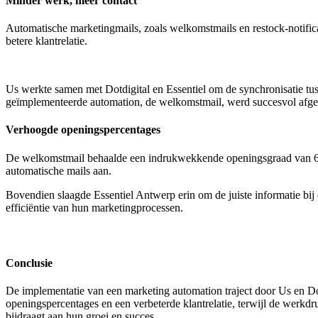
Minder werk, meer contact
Automatische marketingmails, zoals welkomstmails en restock-notifica
betere klantrelatie.
Us werkte samen met Dotdigital en Essentiel om de synchronisatie tus
geïmplementeerde automation, de welkomstmail, werd succesvol afger
Verhoogde openingspercentages
De welkomstmail behaalde een indrukwekkende openingsgraad van 65%
automatische mails aan.
Bovendien slaagde Essentiel Antwerp erin om de juiste informatie bij
efficiëntie van hun marketingprocessen.
Conclusie
De implementatie van een marketing automation traject door Us en Dotdi
openingspercentages en een verbeterde klantrelatie, terwijl de werkd
bijdraagt aan hun groei en succes.