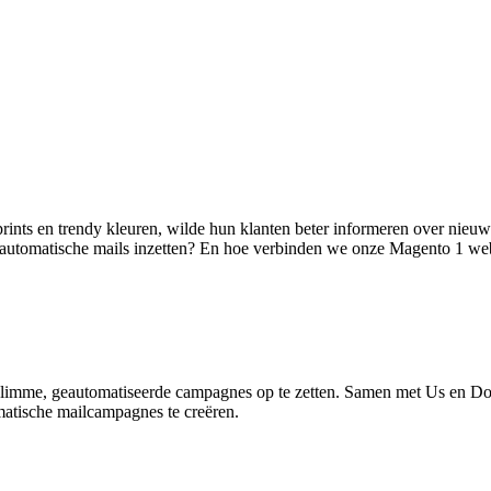
ts en trendy kleuren, wilde hun klanten beter informeren over nieuwe c
 automatische mails inzetten? En hoe verbinden we onze Magento 1 w
 slimme, geautomatiseerde campagnes op te zetten. Samen met Us en Do
matische mailcampagnes te creëren.