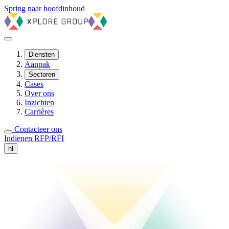
Spring naar hoofdinhoud
Diensten
Aanpak
Sectoren
Cases
Over ons
Inzichten
Carrières
Contacteer ons
Indienen RFP/RFI
nl