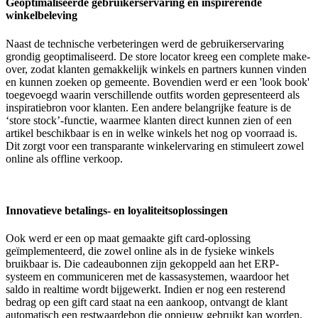
Geoptimaliseerde gebruikerservaring en inspirerende
winkelbeleving
Naast de technische verbeteringen werd de gebruikerservaring
grondig geoptimaliseerd. De store locator kreeg een complete make-
over, zodat klanten gemakkelijk winkels en partners kunnen vinden
en kunnen zoeken op gemeente. Bovendien werd er een 'look book'
toegevoegd waarin verschillende outfits worden gepresenteerd als
inspiratiebron voor klanten. Een andere belangrijke feature is de
‘store stock’-functie, waarmee klanten direct kunnen zien of een
artikel beschikbaar is en in welke winkels het nog op voorraad is.
Dit zorgt voor een transparante winkelervaring en stimuleert zowel
online als offline verkoop.
Innovatieve betalings- en loyaliteitsoplossingen
Ook werd er een op maat gemaakte gift card-oplossing
geïmplementeerd, die zowel online als in de fysieke winkels
bruikbaar is. Die cadeaubonnen zijn gekoppeld aan het ERP-
systeem en communiceren met de kassasystemen, waardoor het
saldo in realtime wordt bijgewerkt. Indien er nog een resterend
bedrag op een gift card staat na een aankoop, ontvangt de klant
automatisch een restwaardebon die opnieuw gebruikt kan worden.