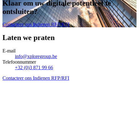
Klaar om uw digitale potentieel te
ontsluiten
?
Contacteer ons
Indienen RFP/RFI
Laten we praten
E-mail
info@xploregroup.be
Telefoonnummer
+32 (0)3 871 99 66
Contacteer ons
Indienen RFP/RFI