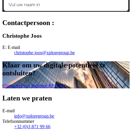
Contactpersoon :
Christophe Joos
E:
E-mail
christophe.joos@xploregroup.be
Klaar om uw digitale potentieel te
ontsluiten
?
Contacteer ons
Indienen RFP/RFI
Laten we praten
E-mail
info@xploregroup.be
Telefoonnummer
+32 (0)3 871 99 66