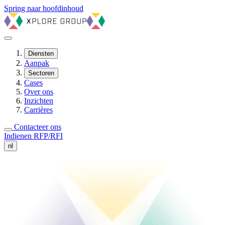
Spring naar hoofdinhoud
Diensten
Aanpak
Sectoren
Cases
Over ons
Inzichten
Carrières
Contacteer ons
Indienen RFP/RFI
nl