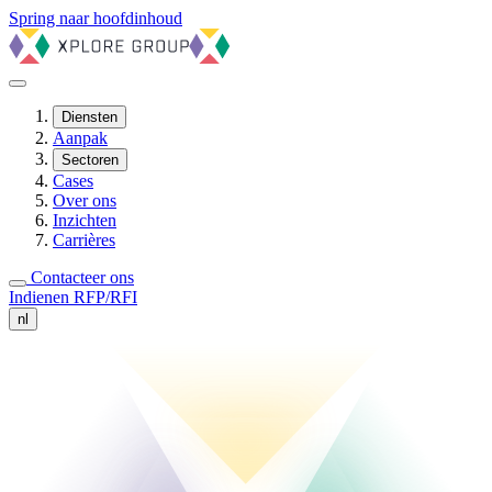
Spring naar hoofdinhoud
Diensten
Aanpak
Sectoren
Cases
Over ons
Inzichten
Carrières
Contacteer ons
Indienen RFP/RFI
nl