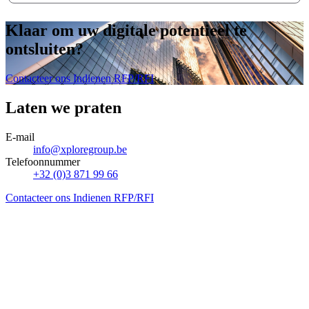
Klaar om uw digitale potentieel te
ontsluiten
?
Contacteer ons
Indienen RFP/RFI
Laten we praten
E-mail
info@xploregroup.be
Telefoonnummer
+32 (0)3 871 99 66
Contacteer ons
Indienen RFP/RFI