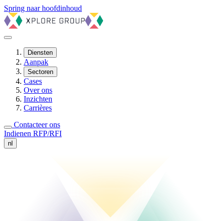
Spring naar hoofdinhoud
Diensten
Aanpak
Sectoren
Cases
Over ons
Inzichten
Carrières
Contacteer ons
Indienen RFP/RFI
nl