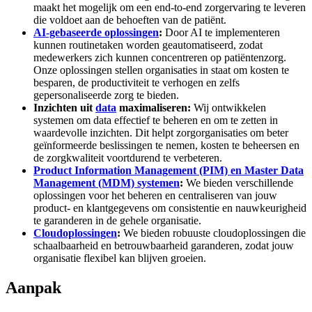
maakt het mogelijk om een end-to-end zorgervaring te leveren
die voldoet aan de behoeften van de patiënt.
AI-gebaseerde oplossingen
:
Door AI te implementeren
kunnen routinetaken worden geautomatiseerd, zodat
medewerkers zich kunnen concentreren op patiëntenzorg.
Onze oplossingen stellen organisaties in staat om kosten te
besparen, de productiviteit te verhogen en zelfs
gepersonaliseerde zorg te bieden.
Inzichten uit
data
maximaliseren:
Wij ontwikkelen
systemen om data effectief te beheren en om te zetten in
waardevolle inzichten. Dit helpt zorgorganisaties om beter
geïnformeerde beslissingen te nemen, kosten te beheersen en
de zorgkwaliteit voortdurend te verbeteren.
Product Information Management (PIM) en Master Data
Management (MDM) systemen
:
We bieden verschillende
oplossingen voor het beheren en centraliseren van jouw
product- en klantgegevens om consistentie en nauwkeurigheid
te garanderen in de gehele organisatie.
Cloudoplossingen
:
We bieden robuuste cloudoplossingen die
schaalbaarheid en betrouwbaarheid garanderen, zodat jouw
organisatie flexibel kan blijven groeien.
Aanpak